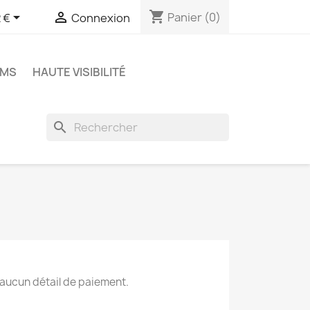
shopping_cart


Panier
(0)
 €
Connexion
OMS
HAUTE VISIBILITÉ
search
 aucun détail de paiement.